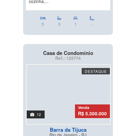
cozinha,...
5
3
1
-
Casa de Condomínio
Ref.: 125774
DESTAQUE
Venda
R$ 5.300.000
12
Barra da Tijuca
Rio de Janeiro - RJ