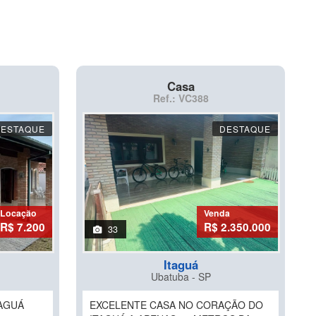
Casa
Ref.: VC388
DESTAQUE
DESTAQUE
Locação
Venda
R$ 7.200
R$ 2.350.000
33
Itaguá
Ubatuba - SP
TAGUÁ
EXCELENTE CASA NO CORAÇÃO DO