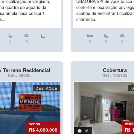
 localização privilegiada,
UBATUBA/SP! Se você busca 
a quadra do aquário da
conforto e localização privileg
ssa ampla casa possui 4
acabou de encontrar Localiza
s...
charmoso...
2
3
-
3
2
2
/ Terreno Residencial
Cobertura
Ref.: 59805
Ref.: 105135
DESTAQUE
Venda
Vend
R$ 4.000.000
R$ 
18