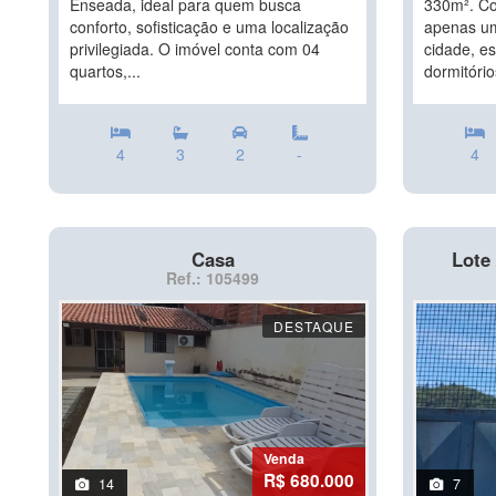
Enseada, ideal para quem busca
330m². Com
conforto, sofisticação e uma localização
apenas um
privilegiada. O imóvel conta com 04
cidade, e
quartos,...
dormitório
4
3
2
-
4
Casa
Lote 
Ref.: 105499
DESTAQUE
Venda
R$ 680.000
14
7