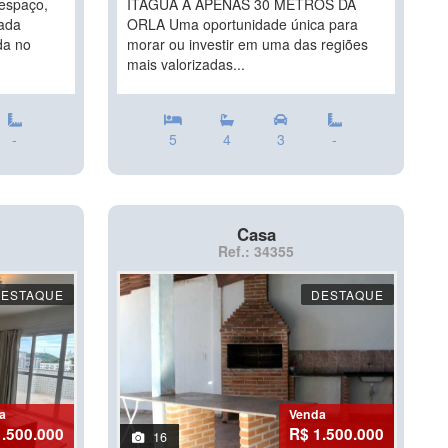
espaço,
ITAGUÁ A APENAS 30 METROS DA
iada
ORLA Uma oportunidade única para
da no
morar ou investir em uma das regiões
mais valorizadas...
-
5
4
3
-
Casa
Ref.: 34355
DESTAQUE
DESTAQUE
a
Venda
1.500.000
R$ 1.500.000
16