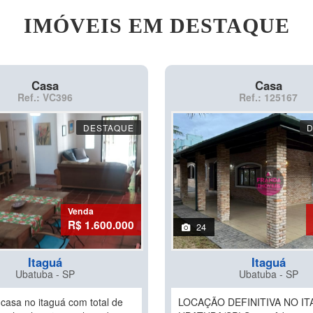
IMÓVEIS EM DESTAQUE
Casa
Casa
Ref.: VC396
Ref.: 125167
DESTAQUE
Venda
R$ 1.600.000
24
Itaguá
Itaguá
Ubatuba - SP
Ubatuba - SP
 casa no itaguá com total de
LOCAÇÃO DEFINITIVA NO I