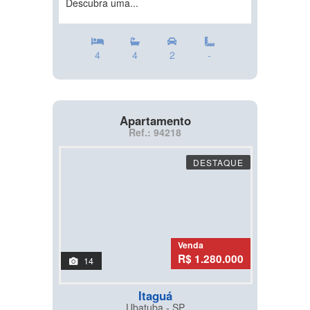
Descubra uma...
4
4
2
-
Apartamento
Ref.: 94218
DESTAQUE
Venda
R$ 1.280.000
14
Itaguá
Ubatuba - SP