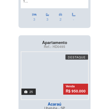
1...
3
3
2
-
Apartamento
Ref.: HD0495
DESTAQUE
Venda
R$ 950.000
25
Acaraú
Ubatuba - SP