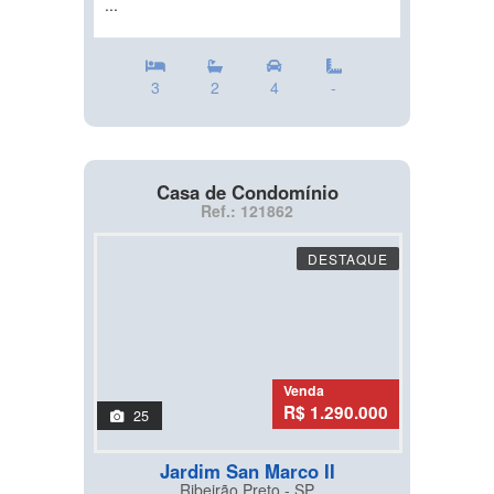
...
3
2
4
-
Casa de Condomínio
Ref.: 121862
DESTAQUE
Venda
R$ 1.290.000
25
Jardim San Marco II
Ribeirão Preto - SP