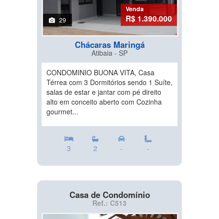
Venda
R$ 1.390.000
29
Chácaras Maringá
Atibaia - SP
CONDOMINIO BUONA VITA, Casa
Térrea com 3 Dormitórios sendo 1 Suíte,
salas de estar e jantar com pé direito
alto em conceito aberto com Cozinha
gourmet...
3
2
-
-
Casa de Condomínio
Ref.: C513