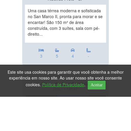
Uma casa térrea moderna e sofisticada
no San Marco II, pronta para morar e se
encantar! São 150 m² de área
construída, com 3 suítes, sala com pé-
direito...
3
5
4
-
Este site usa cookies para garantir que você obtenha a melhor
experiência em nosso site. Ao usar nosso site você consente
Casa de Condomínio
cookies.
Política de Privacidade
.
Aceitar
Ref.: 119147
DESTAQUE