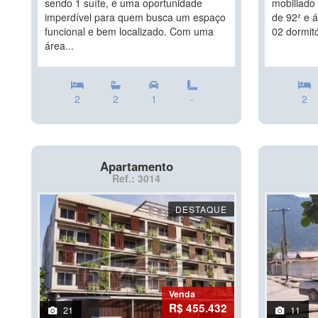
sendo 1 suíte, é uma oportunidade
mobiliado
imperdível para quem busca um espaço
de 92² e á
funcional e bem localizado. Com uma
02 dormitó
área...
2
2
1
-
2
Apartamento
Ref.: 3014
DESTAQUE
Venda
R$ 455.432
21
11