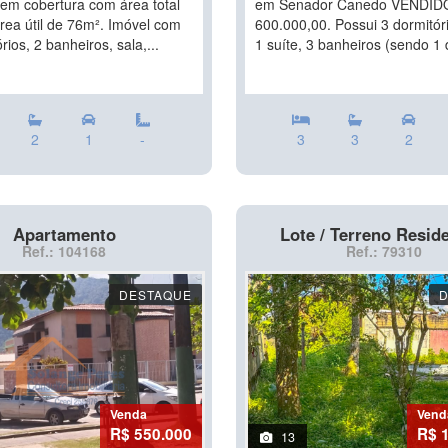
 em cobertura com área total
em Senador Canedo VENDIDO
rea útil de 76m². Imóvel com
600.000,00. Possui 3 dormitór
rios, 2 banheiros, sala,...
1 suíte, 3 banheiros (sendo 1 
2
1
-
3
3
2
Apartamento
Lote / Terreno Reside
Ref.: 104168
Ref.: 79310
DESTAQUE
Venda
Vend
R$ 550.000
R$ 
13