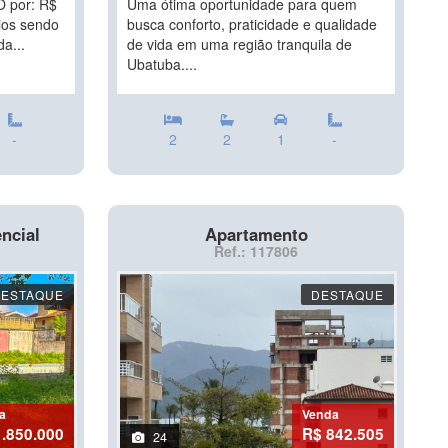
 por: R$
Uma ótima oportunidade para quem
ios sendo
busca conforto, praticidade e qualidade
da...
de vida em uma região tranquila de
Ubatuba....
-
2
2
1
-
ncial
Apartamento
Ref.: 117806
DESTAQUE
DESTAQUE
a
Venda
1.850.000
R$ 842.505
24