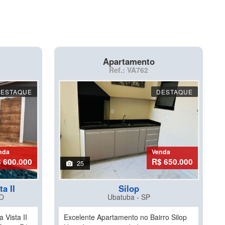
Apartamento
Ref.: VA762
DESTAQUE
DESTAQUE
nda
Venda
 600.000
R$ 650.000
25
a II
Silop
O
Ubatuba - SP
 Vista II
Excelente Apartamento no Bairro Silop