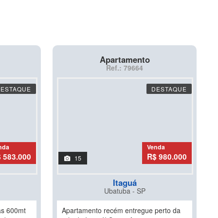
Apartamento
Ref.: 79664
DESTAQUE
DESTAQUE
nda
Venda
 583.000
R$ 980.000
15
Itaguá
Ubatuba - SP
as 600mt
Apartamento recém entregue perto da