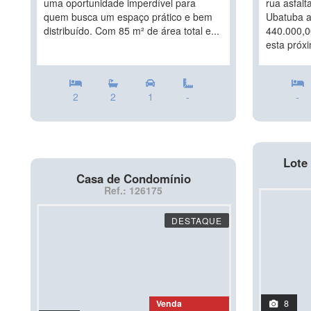
uma oportunidade imperdível para
rua asfalt
quem busca um espaço prático e bem
Ubatuba a
distribuído. Com 85 m² de área total e...
440.000,00
esta próxi
2
2
1
-
-
Lote 
Casa de Condomínio
Ref.: 126175
DESTAQUE
Venda
8