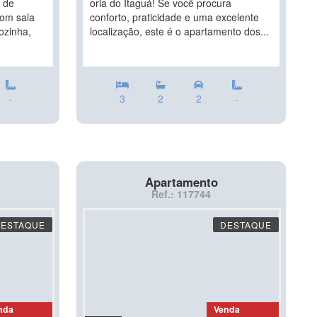
e de
orla do Itaguá! Se você procura
com sala
conforto, praticidade e uma excelente
ozinha,
localização, este é o apartamento dos...
-
3
2
2
-
Apartamento
Ref.: 117744
DESTAQUE
DESTAQUE
nda
Venda