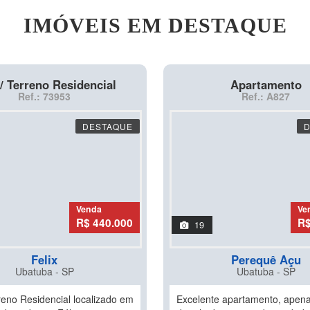
IMÓVEIS EM DESTAQUE
/ Terreno Residencial
Apartamento
Ref.: 73953
Ref.: A827
DESTAQUE
Venda
Ve
R$ 440.000
R$
19
Felix
Perequê Açu
Ubatuba - SP
Ubatuba - SP
reno Residencial localizado em
Excelente apartamento, apen