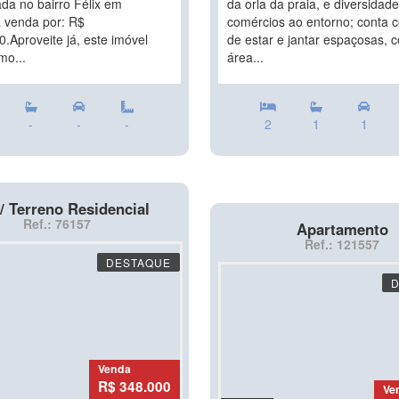
ada no bairro Félix em
da orla da praia, e diversidad
 venda por: R$
comércios ao entorno; conta 
.Aproveite já, este imóvel
de estar e jantar espaçosas, c
mo...
área...
-
-
-
2
1
1
/ Terreno Residencial
Ref.: 76157
Apartamento
Ref.: 121557
DESTAQUE
Venda
R$ 348.000
Ve