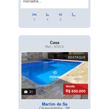
mercados...
3
4
2
-
Casa
Ref.: 97613
DESTAQUE
Venda
R$ 650.000
21
Martim de Sa
Caraguatatuba - SP