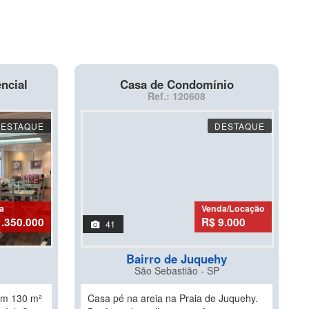
ncial
Casa de Condomínio
Ref.: 120608
DESTAQUE
DESTAQUE
a
Venda/Locação
1.350.000
R$ 9.000
41
Bairro de Juquehy
São Sebastião - SP
om 130 m²
Casa pé na areia na Praia de Juquehy.