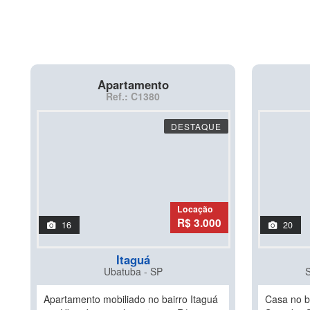
Apartamento
Ref.: C1380
DESTAQUE
Locação
R$ 3.000
16
20
Itaguá
Ubatuba - SP
Apartamento mobiliado no bairro Itaguá
Casa no b