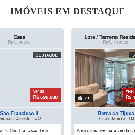
IMÓVEIS EM DESTAQUE
Casa
Lote / Terreno Reside
Ref.: 90650
Ref.: 119332
DESTAQUE
Venda
Vend
R$ 690.000
R$ 
23
São Francisco II
Barra da Tijuca
Senador Canedo - GO
Rio de Janeiro - RJ
airro São Francisco II em
Área disponível para venda c