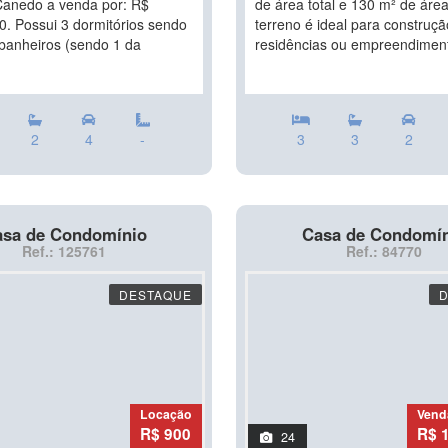
anedo a venda por: R$
de área total e 130 m² de área 
0. Possui 3 dormitórios sendo
terreno é ideal para construç
 banheiros (sendo 1 da
residências ou empreendiment
2
4
-
3
3
2
sa de Condomínio
Casa de Condomí
Ref.: 125761
Ref.: 84770
DESTAQUE
Locação
Vend
R$ 900
R$ 
24