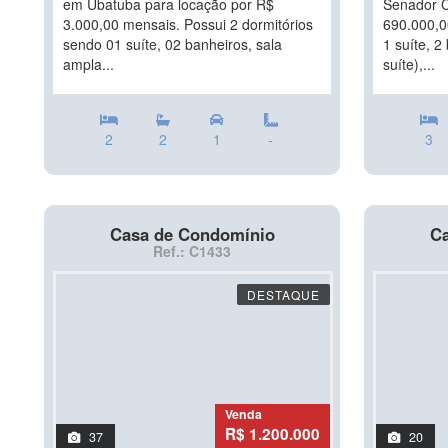
em Ubatuba para locação por R$
Senador C
3.000,00 mensais. Possui 2 dormitórios
690.000,0
sendo 01 suíte, 02 banheiros, sala
1 suíte, 2
ampla...
suíte),...
2
2
1
-
3
Casa de Condomínio
Ca
Ref.: C1433
DESTAQUE
Venda
R$ 1.200.000
37
20