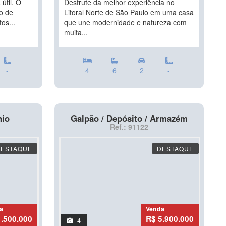
útil. O
Desfrute da melhor experiência no
ão de
Litoral Norte de São Paulo em uma casa
os...
que une modernidade e natureza com
muita...
-
4
6
2
-
nio
Galpão / Depósito / Armazém
Ref.: 91122
DESTAQUE
DESTAQUE
a
Venda
1.500.000
R$ 5.900.000
4