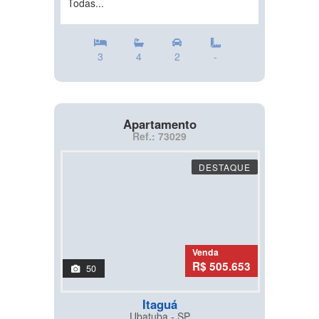
Todas...
3
4
2
-
Apartamento
Ref.: 73029
DESTAQUE
Venda
R$ 505.653
50
Itaguá
Ubatuba - SP