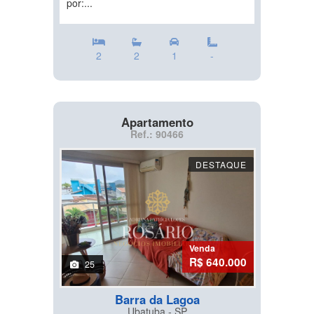
por:...
2
2
1
-
Apartamento
Ref.: 90466
DESTAQUE
Venda
R$ 640.000
25
Barra da Lagoa
Ubatuba - SP