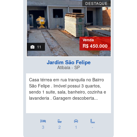
DESTAQUE
Venda
R$ 450.000
11
Jardim São Felipe
Atibaia - SP
Casa térrea em rua tranquila no Bairro
São Felipe . Imóvel possui 3 quartos,
sendo 1 suite, sala, banheiro, cozinha e
lavanderia . Garagem descoberta...
3
2
1
-