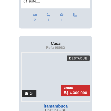
01 suíte,...
2
1
1
-
Casa
Ref.: 98982
DESTAQUE
Venda
R$ 4.300.000
24
Itamambuca
Ubatuba - SP