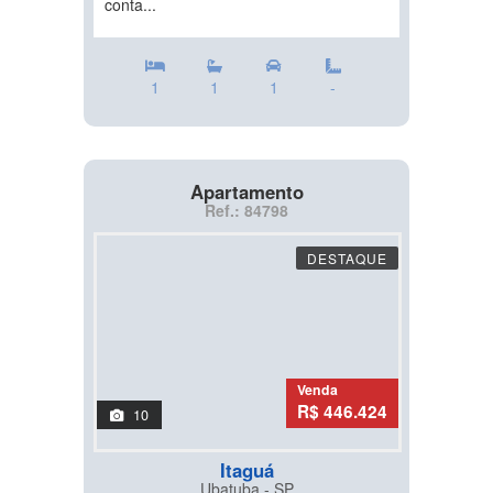
conta...
1
1
1
-
Apartamento
Ref.: 84798
DESTAQUE
Venda
R$ 446.424
10
Itaguá
Ubatuba - SP