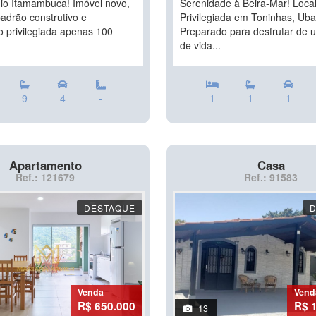
o Itamambuca! Imóvel novo,
Serenidade à Beira-Mar! Loca
adrão construtivo e
Privilegiada em Toninhas, Ub
o privilegiada apenas 100
Preparado para desfrutar de u
de vida...
9
4
-
1
1
1
Apartamento
Casa
Ref.: 121679
Ref.: 91583
DESTAQUE
Venda
Vend
R$ 650.000
R$ 
13