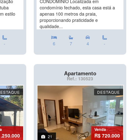
lização
CONDOMINIO Localizada em
atuba
condomínio fechado, esta casa está a
m estilo
apenas 100 metros da praia,
proporcionando praticidade e
qualidade...
-
6
7
4
-
Apartamento
Ref.: 130523
DESTAQUE
DESTAQUE
a
Venda
1.250.000
R$ 720.000
21