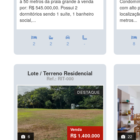
à 50 metros da praia grande à venda
Condomíni
por: R$ 545.000,00. Possui 2
com alto p
dormitórios sendo 1 suíte, 1 banheiro
localizaçã
social,...
metros...
2
2
2
-
8
Lote / Terreno Residencial
Ref.: RIT-000
DESTAQUE
Venda
R$ 1.400.000
6
22