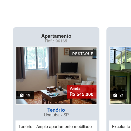
Apartamento
Ref.: 96165
DESTAQUE
Venda
R$ 545.000
19
21
Tenório
Ubatuba - SP
Tenório - Amplo apartamento mobiliado
Excelente