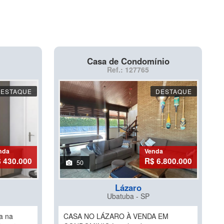
Casa de Condomínio
Ref.: 127765
DESTAQUE
DESTAQUE
nda
Venda
 430.000
R$ 6.800.000
50
Lázaro
Ubatuba - SP
a na
CASA NO LÁZARO À VENDA EM