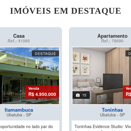
IMÓVEIS EM DESTAQUE
Casa
Apartamento
Ref.: 41095
Ref.: 78690
DESTAQUE
Venda
Ve
R$ 4.950.000
R$
15
Itamambuca
Toninhas
Ubatuba - SP
Ubatuba - SP
 oportunidade no lado par do
Toninhas Evidence Studio: Viv