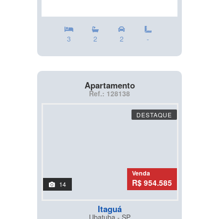
3
2
2
-
Apartamento
Ref.: 128138
DESTAQUE
Venda
R$ 954.585
14
Itaguá
Ubatuba - SP