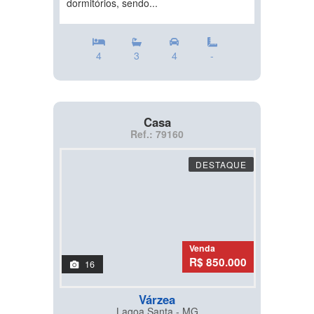
dormitórios, sendo...
4
3
4
-
Casa
Ref.: 79160
DESTAQUE
Venda
R$ 850.000
16
Várzea
Lagoa Santa - MG