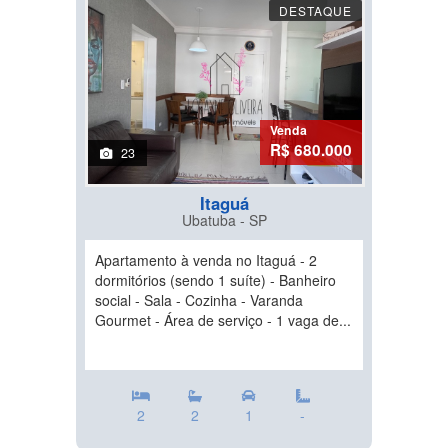
DESTAQUE
Venda
R$ 680.000
23
Itaguá
Ubatuba - SP
Apartamento à venda no Itaguá - 2
dormitórios (sendo 1 suíte) - Banheiro
social - Sala - Cozinha - Varanda
Gourmet - Área de serviço - 1 vaga de...
2
2
1
-