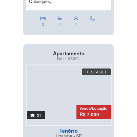
Quiosques,...
3
2
1
-
Apartamento
Ref.: 83091
DESTAQUE
Venda/Locação
R$ 7.000
31
Tenório
Ubatuba - SP