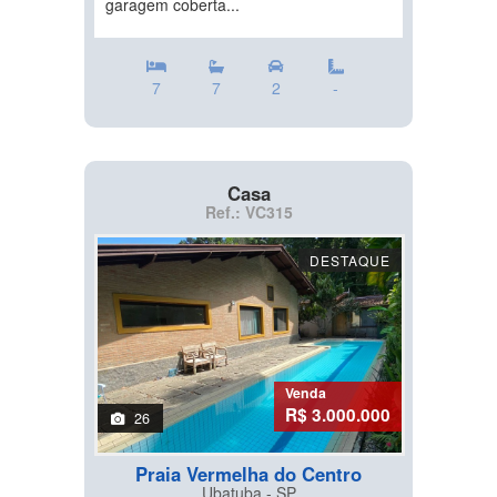
garagem coberta...
7
7
2
-
Casa
Ref.: VC315
DESTAQUE
Venda
R$ 3.000.000
26
Praia Vermelha do Centro
Ubatuba - SP