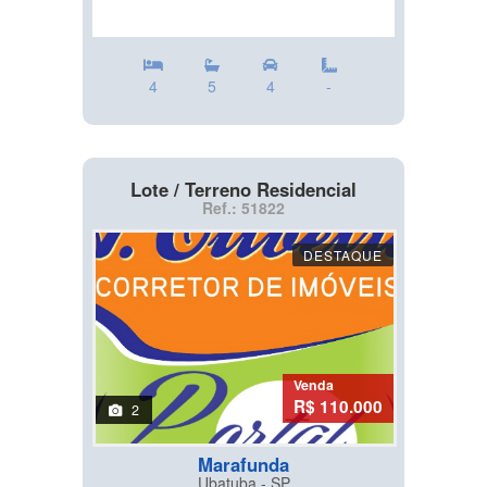
4
5
4
-
Lote / Terreno Residencial
Ref.: 51822
DESTAQUE
Venda
R$ 110.000
2
Marafunda
Ubatuba - SP