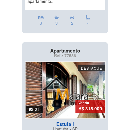
apartamento...
3
3
2
-
Apartamento
Ref.: 77586
DESTAQUE
Venda
R$ 318.000
21
Estufa I
Ubatuba - SP