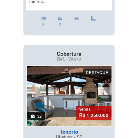
metros...
3
2
-
-
Cobertura
Ref.: VA478
DESTAQUE
Venda
R$ 1.250.000
32
Tenório
Ubatuba - SP