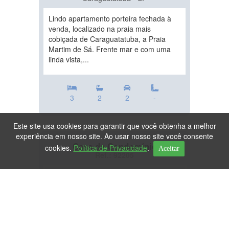
Lindo apartamento porteira fechada à
venda, localizado na praia mais
cobiçada de Caraguatatuba, a Praia
Martim de Sá. Frente mar e com uma
linda vista,...
3
2
2
-
Este site usa cookies para garantir que você obtenha a melhor
experiência em nosso site. Ao usar nosso site você consente
Casa de Condomínio
cookies.
Política de Privacidade
.
Aceitar
Ref.: 92205
DESTAQUE