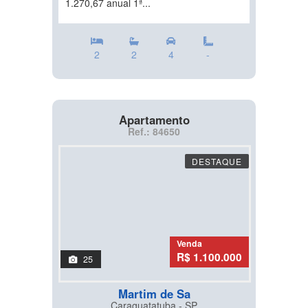
1.270,67 anual 1ª...
2
2
4
-
Apartamento
Ref.: 84650
DESTAQUE
Venda
R$ 1.100.000
25
Martim de Sa
Caraguatatuba - SP