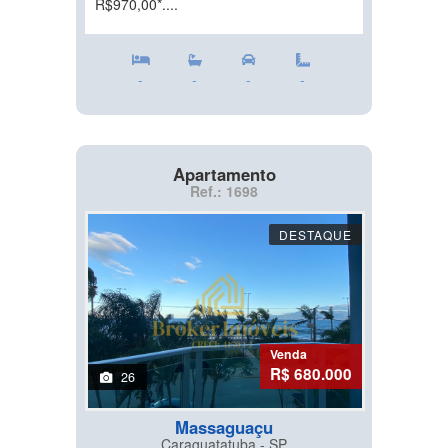
R$970,00*....
-
-
-
-
Apartamento
Ref.: 1698
DESTAQUE
Venda
R$ 680.000
26
Massaguaçu
Caraguatatuba - SP