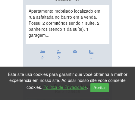
Apartamento mobiliado localizado em
rua asfaltada no bairro em a venda.
Possui 2 dormitórios sendo 1 suíte, 2
banheiros (sendo 1 da suíte), 1
garagem....
2
2
1
-
Este site usa cookies para garantir que você obtenha a melhor
experiência em nosso site. Ao usar nosso site você consente
Galpão / Depósito / Armazém
cookies.
Política de Privacidade
.
Aceitar
Ref.: 125448
DESTAQUE