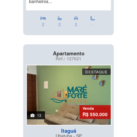
banheiros...
2
2
2
-
Apartamento
Ref.: 127621
DESTAQUE
Venda
R$ 550.000
13
Itaguá
Ubatuba - SP