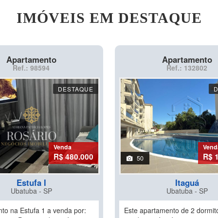
IMÓVEIS EM DESTAQUE
Apartamento
Apartamento
Ref.: 98594
Ref.: 132802
DESTAQUE
Venda
Vend
R$ 480.000
R$ 
50
Estufa I
Itaguá
Ubatuba - SP
Ubatuba - SP
to na Estufa 1 a venda por:
Este apartamento de 2 dormitó