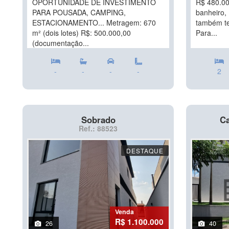
OPORTUNIDADE DE INVESTIMENTO
R$ 480.000
PARA POUSADA, CAMPING,
banheiro,
ESTACIONAMENTO... Metragem: 670
também te
m² (dois lotes) R$: 500.000,00
Para...
(documentação...
-
-
-
-
2
Sobrado
Ca
Ref.: 88523
DESTAQUE
Venda
R$ 1.100.000
26
40