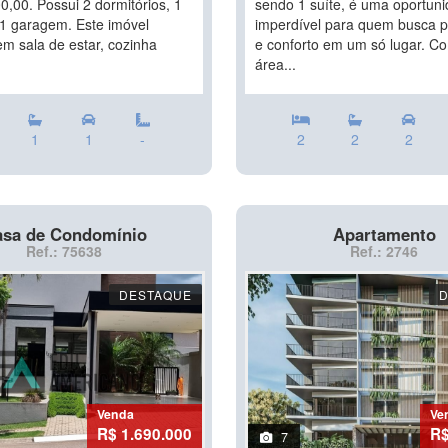
,00. Possui 2 dormitórios, 1
sendo 1 suíte, é uma oportun
 1 garagem. Este imóvel
imperdível para quem busca p
m sala de estar, cozinha
e conforto em um só lugar. 
área...
1
1
-
2
2
2
sa de Condomínio
Apartamento
Ref.: 75638
Ref.: 2746
DESTAQUE
Venda
Ve
R$ 1.690.000
R$
7