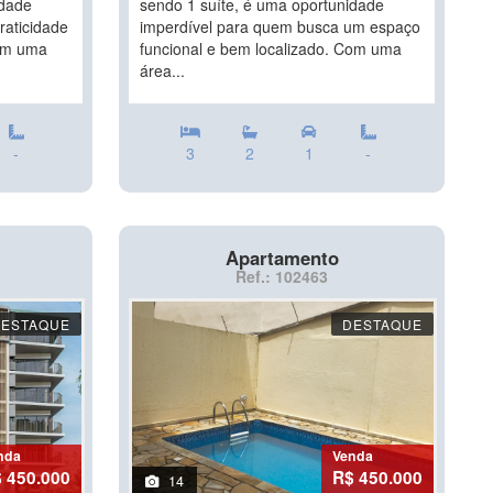
idade
sendo 1 suíte, é uma oportunidade
raticidade
imperdível para quem busca um espaço
Com uma
funcional e bem localizado. Com uma
área...
-
3
2
1
-
Apartamento
Ref.: 102463
DESTAQUE
DESTAQUE
nda
Venda
 450.000
R$ 450.000
14