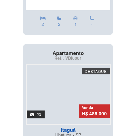
2
2
1
-
Apartamento
Ref.: VDI0001
DESTAQUE
Venda
R$ 489.000
23
Itaguá
Ubatuba - SP