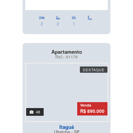
2
2
1
-
Apartamento
Ref.: 91178
DESTAQUE
Venda
R$ 890.000
48
Itaguá
Ubatuba - SP