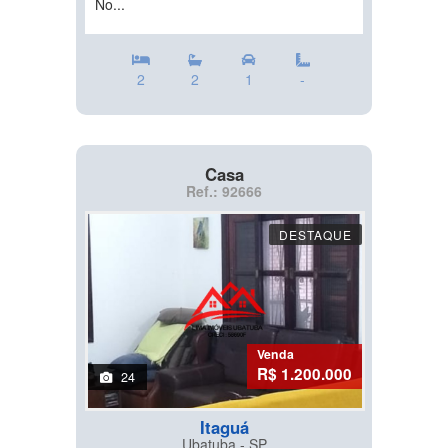
No...
2
2
1
-
Casa
Ref.: 92666
DESTAQUE
Venda
R$ 1.200.000
24
Itaguá
Ubatuba - SP