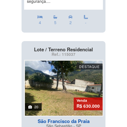
segurança....
4
5
2
-
Lote / Terreno Residencial
Ref.: 115037
DESTAQUE
Venda
R$ 630.000
20
São Francisco da Praia
São Sebastião - SP