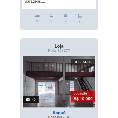
garagens....
3
3
2
-
Loja
Ref.: 121377
DESTAQUE
Locação
R$ 10.000
40
Itaguá
Ubatuba - SP