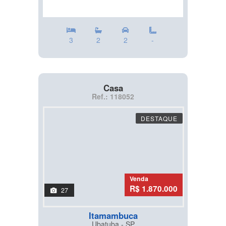
3
2
2
-
Casa
Ref.: 118052
DESTAQUE
Venda
R$ 1.870.000
27
Itamambuca
Ubatuba - SP