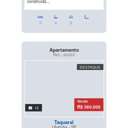
construída...
3
4
2
-
Apartamento
Ref.: 84283
DESTAQUE
Venda
R$ 360.000
12
Taquaral
Ubatuba - SP