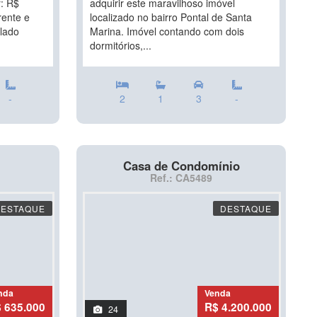
: R$
adquirir este maravilhoso imóvel
rente e
localizado no bairro Pontal de Santa
 lado
Marina. Imóvel contando com dois
dormitórios,...
-
2
1
3
-
Casa de Condomínio
Ref.: CA5489
DESTAQUE
DESTAQUE
nda
Venda
 635.000
R$ 4.200.000
24