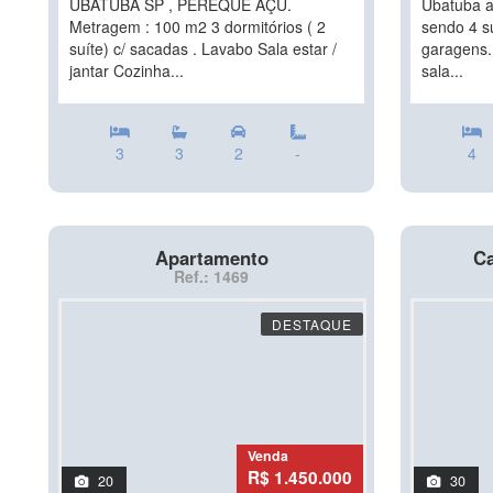
UBATUBA SP , PEREQUE AÇU.
Ubatuba a
Metragem : 100 m2 3 dormitórios ( 2
sendo 4 su
suíte) c/ sacadas . Lavabo Sala estar /
garagens.
jantar Cozinha...
sala...
3
3
2
-
4
Apartamento
Ca
Ref.: 1469
DESTAQUE
Venda
R$ 1.450.000
20
30