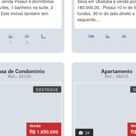
 venda Possui 4 dormitórios
Seca em Ubatuba a venda por
ítes, 1 banheiro na suíte, 2
180.000,00.. Possui 10 m de f
 Este imóvel também tem
fundos, 30 m do lado direito e
esquerdo,...
1
2
-
-
-
-
sa de Condomínio
Apartamento
Ref.: 83105
Ref.: VA515
DESTAQUE
Venda
Ve
R$ 1.850.000
R$
24