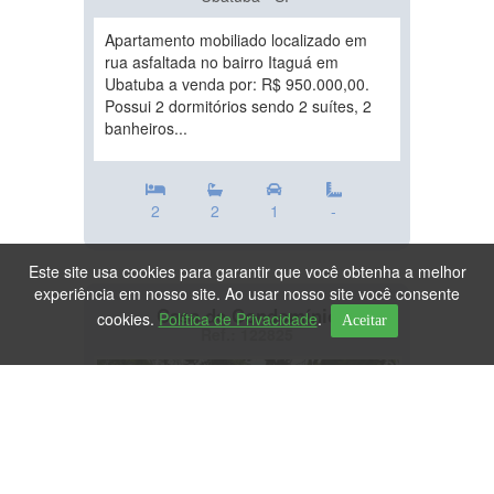
Apartamento mobiliado localizado em
rua asfaltada no bairro Itaguá em
Ubatuba a venda por: R$ 950.000,00.
Possui 2 dormitórios sendo 2 suítes, 2
banheiros...
2
2
1
-
Este site usa cookies para garantir que você obtenha a melhor
experiência em nosso site. Ao usar nosso site você consente
Casa de Condomínio
cookies.
Política de Privacidade
.
Aceitar
Ref.: 122825
DESTAQUE