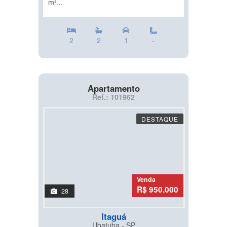
m²...
2
2
1
-
Apartamento
Ref.: 101962
DESTAQUE
Venda
R$ 950.000
28
Itaguá
Ubatuba - SP