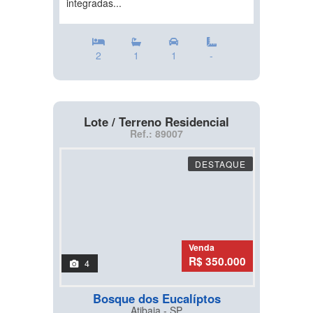
integradas...
2
1
1
-
Lote / Terreno Residencial
Ref.: 89007
DESTAQUE
Venda
R$ 350.000
4
Bosque dos Eucalíptos
Atibaia - SP