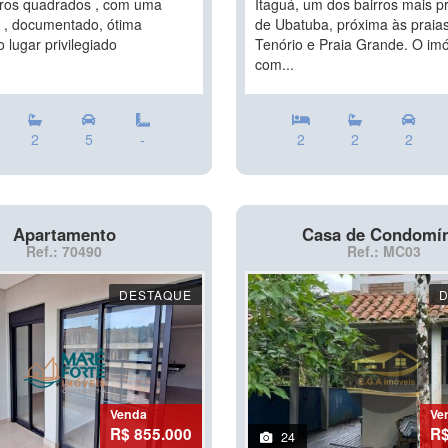
ros quadrados , com uma
Itaguá, um dos bairros mais 
a , documentado, ótima
de Ubatuba, próxima às praia
o lugar privilegiado
Tenório e Praia Grande. O imó
com...
2
5
-
2
2
2
Apartamento
Casa de Condomí
Ref.: 70490
Ref.: MC03
DESTAQUE
Venda
Ve
R$ 855.000
R$
24