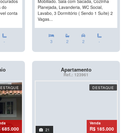
procurados
Mobiliado. Sala com Sacada, Cozinha
s do
Planejada, Lavanderia, WC Social,
vel conta
Lavabo, 3 Dormitório ( Sendo 1 Suíte) 2
Vagas...
-
3
2
2
-
nio
Apartamento
Ref.: 123961
DESTAQUE
DESTAQUE
nda
Venda
 685.000
R$ 185.000
21