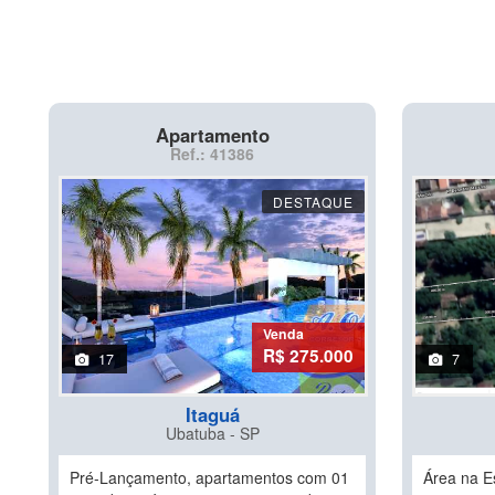
Apartamento
Ref.: 41386
DESTAQUE
Venda
R$ 275.000
17
7
Itaguá
Ubatuba - SP
Pré-Lançamento, apartamentos com 01
Área na E