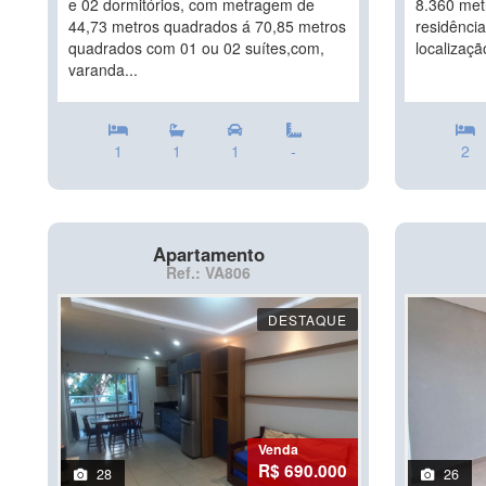
e 02 dormitórios, com metragem de
8.360 met
44,73 metros quadrados á 70,85 metros
residênci
quadrados com 01 ou 02 suítes,com,
localizaçã
varanda...
1
1
1
-
2
Apartamento
Ref.: VA806
DESTAQUE
Venda
R$ 690.000
28
26