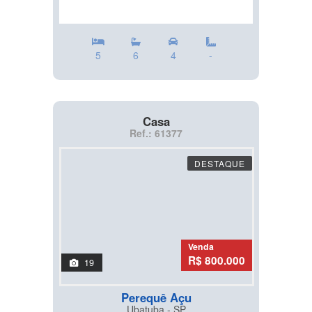
5
6
4
-
Casa
Ref.: 61377
DESTAQUE
Venda
R$ 800.000
19
Perequê Açu
Ubatuba - SP