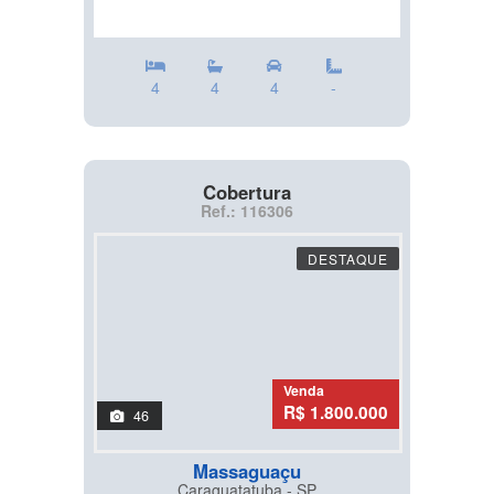
4
4
4
-
Cobertura
Ref.: 116306
DESTAQUE
Venda
R$ 1.800.000
46
Massaguaçu
Caraguatatuba - SP