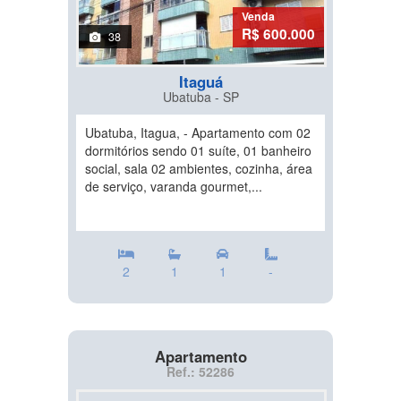
Venda
R$ 600.000
38
Itaguá
Ubatuba - SP
Ubatuba, Itagua, - Apartamento com 02
dormitórios sendo 01 suíte, 01 banheiro
social, sala 02 ambientes, cozinha, área
de serviço, varanda gourmet,...
2
1
1
-
Apartamento
Ref.: 52286