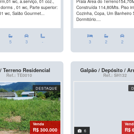
rm,01 wc, a.serviço, 01 coz.,
Praia Área do Terreno154,70M
dorms , 01 wc, Parte superior:
Construída 114,80Mts. Piso inf
01 wc, Salão Gourmet...
Cozinha, Copa, Um Banheiro 
Dormitório....
5
3
-
3
2
2
/ Terreno Residencial
Galpão / Depósito / 
Ref.: TE0010
Ref.: SH132
DESTAQUE
Venda
Vend
R$ 300.000
R$ 
6