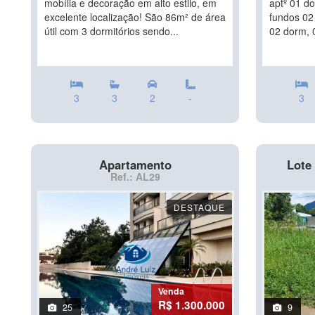
mobília e decoração em alto estilo, em
aptº 01 do
excelente localização! São 86m² de área
fundos 02 
útil com 3 dormitórios sendo...
02 dorm, 
3
3
2
-
3
Apartamento
Lote 
Ref.: AL29
DESTAQUE
Venda
R$ 1.300.000
25
9