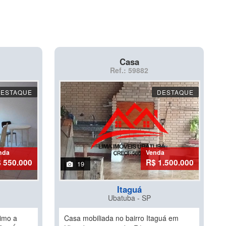
Casa
Ref.: 59882
DESTAQUE
DESTAQUE
nda
Venda
 550.000
R$ 1.500.000
19
Itaguá
Ubatuba - SP
imo a
Casa mobiliada no bairro Itaguá em