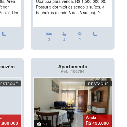
ts, Área
Ubatuba para venda, R$ 1.500.000,00.
erior
Possui 3 dormitórios sendo 3 suítes, 4
Social, Um
banheiros (sendo 3 das 3 suítes), 2...
-
3
4
2
-
Armazém
Apartamento
Ref.: 106794
DESTAQUE
DESTAQUE
a
Venda
6.880.000
R$ 490.000
27