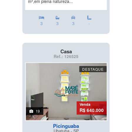
m²,em plena natureza...
3
3
3
-
Casa
Ref.: 126525
DESTAQUE
Venda
R$ 640.000
19
Picinguaba
Ubatuba - SP