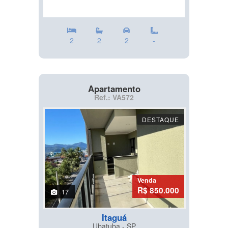
2
2
2
-
Apartamento
Ref.: VA572
DESTAQUE
Venda
R$ 850.000
17
Itaguá
Ubatuba - SP