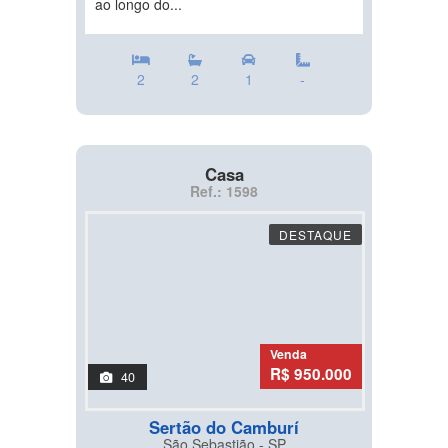
ao longo do...
2
2
1
-
Casa
Ref.: 1598
DESTAQUE
Venda
R$ 950.000
40
Sertão do Camburí
São Sebastião - SP