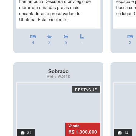
Itamambuca Descubra o privilégio de
espaço e 
morar em uma das praias mais
busca con
encantadoras e preservadas de
só lugar. 
Ubatuba. Esta excelente...
4
3
5
-
3
Sobrado
Ref.: VC410
DESTAQUE
Venda
R$ 1.300.000
31
14