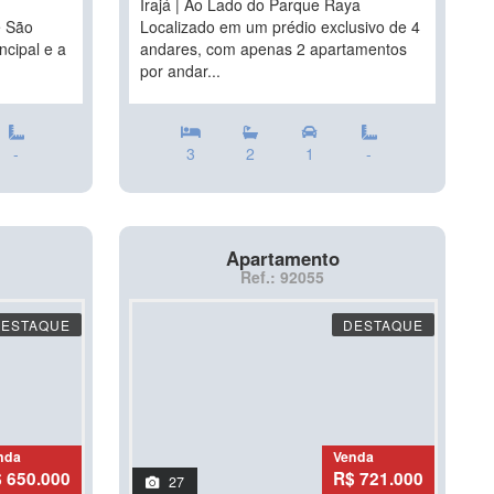
Irajá | Ao Lado do Parque Raya
e São
Localizado em um prédio exclusivo de 4
ncipal e a
andares, com apenas 2 apartamentos
por andar...
-
3
2
1
-
Apartamento
Ref.: 92055
DESTAQUE
DESTAQUE
nda
Venda
 650.000
R$ 721.000
27