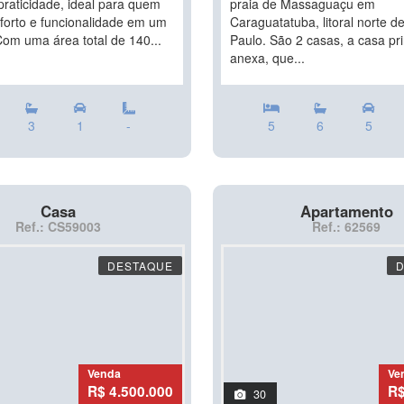
praticidade, ideal para quem
praia de Massaguaçu em
forto e funcionalidade em um
Caraguatatuba, litoral norte d
Com uma área total de 140...
Paulo. São 2 casas, a casa pri
anexa, que...
3
1
-
5
6
5
Casa
Apartamento
Ref.: CS59003
Ref.: 62569
DESTAQUE
Venda
Ve
R$ 4.500.000
R$
30