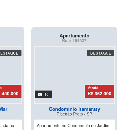
Apartamento
Ref.: 154937
DESTAQUE
DESTAQUE
a
Venda
1.450.000
R$ 362.000
16
Mar
Condomínio Itamaraty
Ribeirão Preto - SP
enda na
Apartamento no Condomínio no Jardim