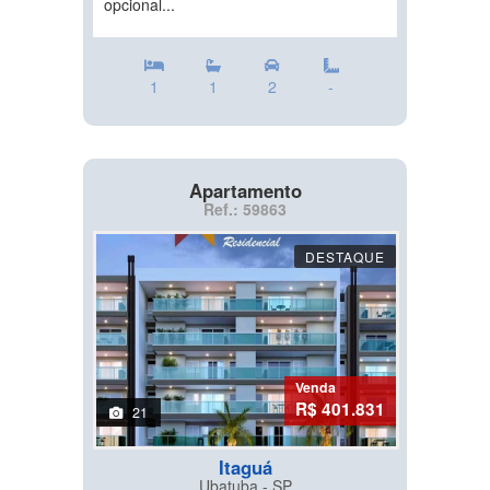
opcional...
1
1
2
-
Apartamento
Ref.: 59863
DESTAQUE
Venda
R$ 401.831
21
Itaguá
Ubatuba - SP