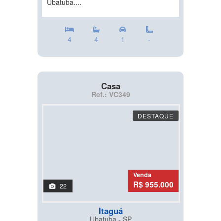
Ubatuba....
4
4
1
-
Casa
Ref.: VC349
DESTAQUE
Venda
R$ 955.000
22
Itaguá
Ubatuba - SP