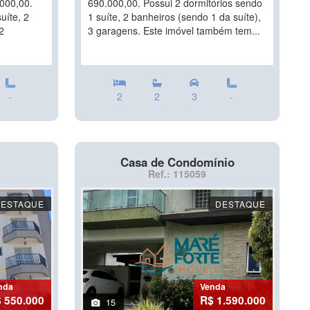
000,00.
690.000,00. Possui 2 dormitórios sendo
uíte, 2
1 suíte, 2 banheiros (sendo 1 da suíte),
2
3 garagens. Este imóvel também tem...
-
2
2
3
-
Casa de Condomínio
Ref.: 115059
DESTAQUE
DESTAQUE
nda
Venda
 550.000
R$ 1.590.000
15