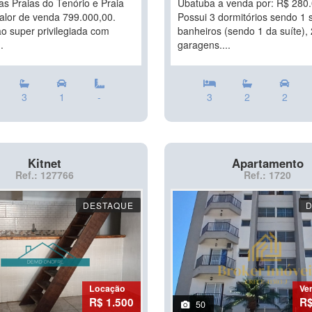
as Praias do Tenório e Praia
Ubatuba a venda por: R$ 280.
alor de venda 799.000,00.
Possui 3 dormitórios sendo 1 s
ão super privilegiada com
banheiros (sendo 1 da suíte), 
.
garagens....
3
1
-
3
2
2
Kitnet
Apartamento
Ref.: 127766
Ref.: 1720
DESTAQUE
Locação
Ve
R$ 1.500
R$
50