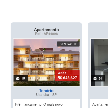
Apartamento
Ref.: AP44098
DESTAQUE
Venda
R$ 643.627
15
24
Tenório
Ubatuba - SP
Pré - lançamento! O mais novo
Apartamen