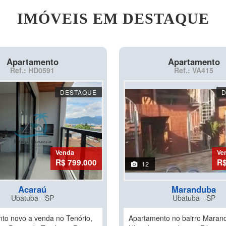
IMÓVEIS EM DESTAQUE
Apartamento
Apartamento
Ref.: HD0591
Ref.: VA415
DESTAQUE
Venda
Ve
R$ 799.000
R$
12
Acaraú
Maranduba
Ubatuba - SP
Ubatuba - SP
to novo a venda no Tenório,
Apartamento no bairro Mara