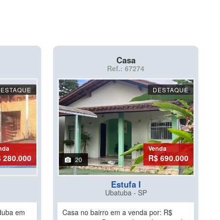
Casa
Ref.: 67274
DESTAQUE
DESTAQUE
nda
Venda
 280.000
R$ 690.000
20
Estufa I
Ubatuba - SP
nduba em
Casa no bairro em a venda por: R$