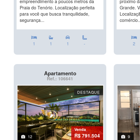
empreendimento a poucos metros da
próximo d
Praia do Tenório. Localização perfeita
Grande. V
para você que busca tranquilidade,
Localizaç
segurança...
comércio..
1
1
1
-
2
Apartamento
Ref.: 106641
DESTAQUE
Venda
R$ 791.504
12
9